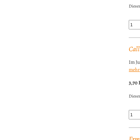
Dieser
Call
Im J
mehr
3,70
Dieser
Erm