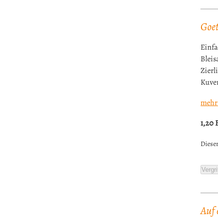
Goet
Einfa
Bleis
Zierl
Kuver
mehr
1,20
Dieser
Vergri
Auf 