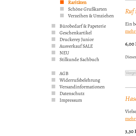
Raritäten
Schöne Grußkarten
Ruf
Verzeihen & Umziehen
Ein 
Bürobedarf & Papeterie
mehr
Geschenkartikel
Druckerey Junior
6,00
Ausverkauf SALE
NEU
Dieser
Stilkunde Sachbuch
AGB
Vergri
Widerrufsbelehrung
Versandinformationen
Datenschutz
Hase
Impressum
Viels
mehr
3,30