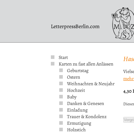
LetterpressBerlin.com
Start
Hase
Karten zu fast allen Anlässen
Geburtstag
Viels
Ostern
mehr
Weihnachten & Neujahr
Hochzeit
4,30
Baby
Danken & Genesen
Dieser
Einladung
Trauer & Kondolenz
Vergri
Ermutigung
Holzstich