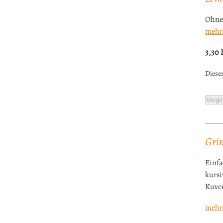
Ohne
mehr
3,30
Dieser
Vergri
Grin
Einfa
kursi
Kuver
mehr