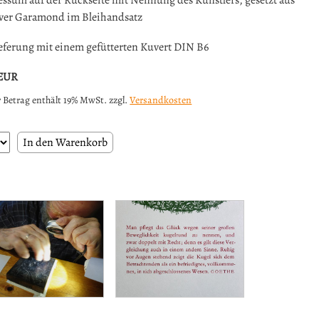
ssum auf der Rückseite mit Nennung des Künstlers, gesetzt aus
iver Garamond im Bleihandsatz
eferung mit einem gefütterten Kuvert DIN B6
EUR
 Betrag enthält 19% MwSt. zzgl.
Versandkosten