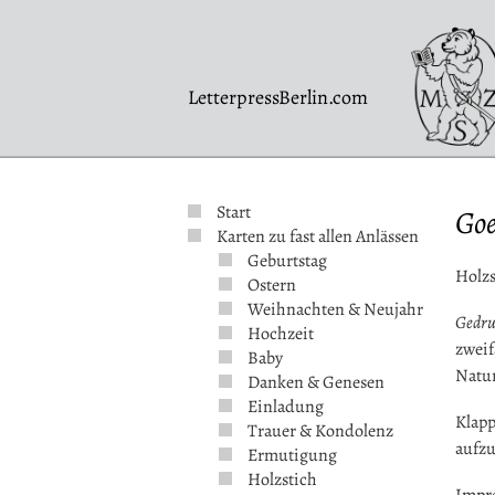
LetterpressBerlin.com
Start
Goe
Karten zu fast allen Anlässen
Geburtstag
Holz
Ostern
Weihnachten & Neujahr
Gedru
Hochzeit
zweif
Baby
Natu
Danken & Genesen
Einladung
Klapp
Trauer & Kondolenz
aufzu
Ermutigung
Holzstich