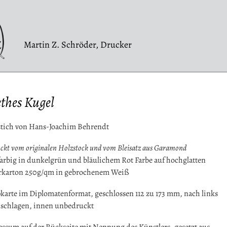
Martin Z. Schröder, Drucker
thes Kugel
stich von Hans-Joachim Behrendt
ckt vom originalen Holzstock und vom Bleisatz aus Garamond
arbig in dunkelgrün und bläulichem Rot Farbe auf hochglatten
rkarton 250g/qm in gebrochenem Weiß
karte im Diplomatenformat, geschlossen 112 zu 173 mm, nach links
schlagen, innen unbedruckt