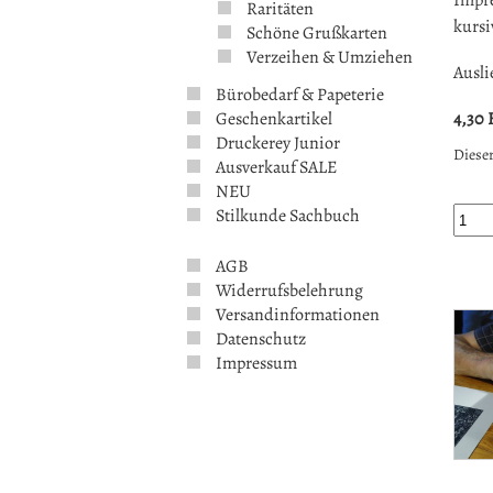
Impre
Raritäten
kurs
Schöne Grußkarten
Verzeihen & Umziehen
Ausli
Bürobedarf & Papeterie
Geschenkartikel
4,30
Druckerey Junior
Dieser
Ausverkauf SALE
NEU
Stilkunde Sachbuch
AGB
Widerrufsbelehrung
Versandinformationen
Datenschutz
Impressum