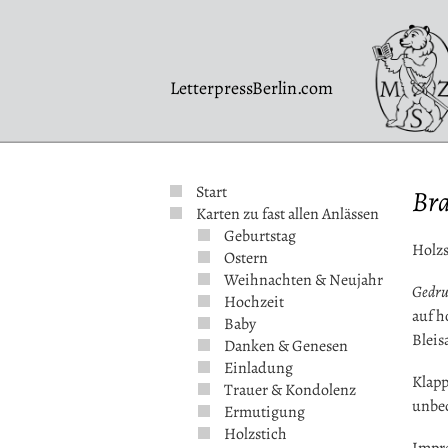
LetterpressBerlin.com
Start
Br
Karten zu fast allen Anlässen
Geburtstag
Holz
Ostern
Weihnachten & Neujahr
Gedru
Hochzeit
auf 
Baby
Bleis
Danken & Genesen
Einladung
Klapp
Trauer & Kondolenz
unbe
Ermutigung
Holzstich