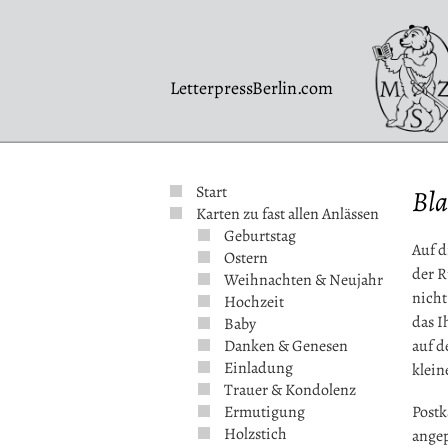
LetterpressBerlin.com
Start
Bla
Karten zu fast allen Anlässen
Geburtstag
Auf d
Ostern
der R
Weihnachten & Neujahr
nicht
Hochzeit
das I
Baby
Danken & Genesen
auf d
Einladung
klein
Trauer & Kondolenz
Ermutigung
Postk
Holzstich
angep