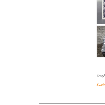
Empf
Zurü