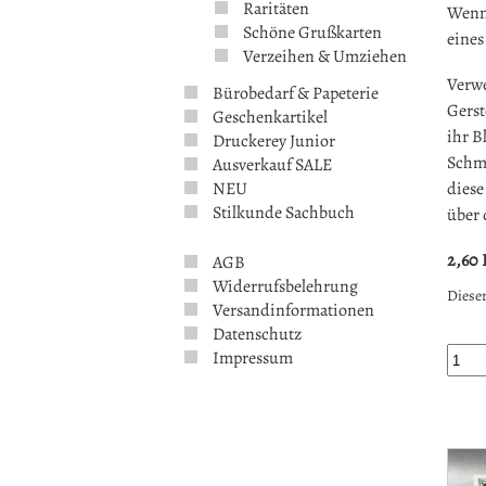
Raritäten
Wenn 
Schöne Grußkarten
eines
Verzeihen & Umziehen
Verwe
Bürobedarf & Papeterie
Gerst
Geschenkartikel
ihr B
Druckerey Junior
Schmu
Ausverkauf SALE
NEU
diese
Stilkunde Sachbuch
über 
2,60
AGB
Widerrufsbelehrung
Dieser
Versandinformationen
Datenschutz
Impressum