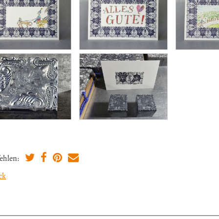
ehlen:
ck