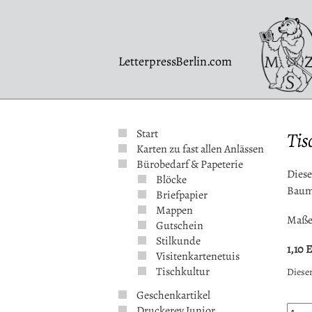
LetterpressBerlin.com
Start
Tis
Karten zu fast allen Anlässen
Bürobedarf & Papeterie
Diese
Blöcke
Baumw
Briefpapier
Mappen
Maße:
Gutschein
Stilkunde
1,10
Visitenkartenetuis
Tischkultur
Dieser
Geschenkartikel
Druckerey Junior